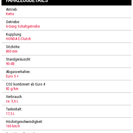
FAHRZEUGDETAILS
Antrieb:
Kette
Getriebe:
6-Gang Schaltgetriebe
Kupplung:
HONDA E-Clutch
Sitzhöhe:
830 mm
Standgeräuscht:
90 dB
Abgasverhalten:
Euro 5 +
CO2 kombiniert ab Euro 4
82 g/km
Verbrauch:
ca. 3,6 L
Tankinhalt:
17,5 L
Höchstgeschwindigkeit:
165 km/h