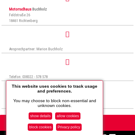
Motorradhaus
Buchholz
Feldstraße 26
18461 Richtenberg
Ansprechpartner: Marion Buchholz
Telefon: 038322 - 578 578
This website uses cookies to track usage
and preferences.
You may choose to block non-essential and
Email: buchholz-racing(at)online.de
unknown cookies.
show details
allow cookies
block cookies
Privacy policy