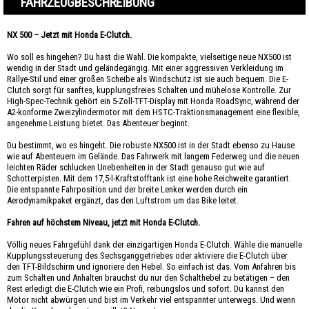
FAHRZEUGBESCHREIBUNG
NX 500 – Jetzt mit Honda E-Clutch.
Wo soll es hingehen? Du hast die Wahl. Die kompakte, vielseitige neue NX500 ist
wendig in der Stadt und geländegängig. Mit einer aggressiven Verkleidung im
Rallye-Stil und einer großen Scheibe als Windschutz ist sie auch bequem. Die E-
Clutch sorgt für sanftes, kupplungsfreies Schalten und mühelose Kontrolle. Zur
High-Spec-Technik gehört ein 5-Zoll-TFT-Display mit Honda RoadSync, während der
A2-konforme Zweizylindermotor mit dem HSTC-Traktionsmanagement eine flexible,
angenehme Leistung bietet. Das Abenteuer beginnt.
Du bestimmt, wo es hingeht. Die robuste NX500 ist in der Stadt ebenso zu Hause
wie auf Abenteuern im Gelände. Das Fahrwerk mit langem Federweg und die neuen
leichten Räder schlucken Unebenheiten in der Stadt genauso gut wie auf
Schotterpisten. Mit dem 17,5-l-Kraftstofftank ist eine hohe Reichweite garantiert.
Die entspannte Fahrposition und der breite Lenker werden durch ein
Aerodynamikpaket ergänzt, das den Luftstrom um das Bike leitet.
Fahren auf höchstem Niveau, jetzt mit Honda E-Clutch.
Völlig neues Fahrgefühl dank der einzigartigen Honda E-Clutch. Wähle die manuelle
Kupplungssteuerung des Sechsganggetriebes oder aktiviere die E-Clutch über
den TFT-Bildschirm und ignoriere den Hebel. So einfach ist das. Vom Anfahren bis
zum Schalten und Anhalten brauchst du nur den Schalthebel zu betätigen – den
Rest erledigt die E-Clutch wie ein Profi, reibungslos und sofort. Du kannst den
Motor nicht abwürgen und bist im Verkehr viel entspannter unterwegs. Und wenn