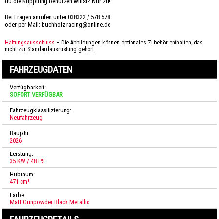
du die Kupplung benutzen willst? Nur zu!
Bei Fragen anrufen unter 038322 / 578 578
oder per Mail: buchholz-racing@online.de
Haftungsausschluss
–
Die Abbildungen können optionales Zubehör enthalten, das
nicht zur Standardausrüstung gehört.
FAHRZEUGDATEN
Verfügbarkeit:
SOFORT VERFÜGBAR
Fahrzeugklassifizierung:
Neufahrzeug
Baujahr:
2026
Leistung:
35 KW / 48 PS
Hubraum:
471 cm³
Farbe:
Matt Gunpowder Black Metallic