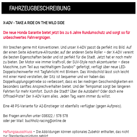
FAHRZEUGBESCHREIBUNG
X-ADV - TAKE A RIDE ON THE WILD SIDE
Die neue Honda Garantie bietet jetzt bis zu 6 Jahre Rundumschutz und sorgt so für
unbeschwertes Fahrvergnügen.
Wir brechen gerne mit Konventionen. Und unser X-ADV passt da perfekt ins Bild. Auf
der einen Seite Adventure-Allrounder, auf der anderen Seite Roller – der X-ADV vereint
die besten Eigenschaften beider und ist perfekt für die Stadt. Jetzt hat er noch mehr
zu bieten. Der Motor wie immer kraftvoll, der SUV-Style noch akzentuierter – diese
Maschine, zum Teil aus nachhaltigem Durabio™ gefertigt, verfügt über neue LED-
Doppelscheinwerfer mit Tagfahrlicht mit Blinkern. Das Windschild lässt sich leicht
mit einer Hand verstellen, der Sitz ist bequemer und wir haben das
Doppelkupplungsgetriebe so verbessert, dass es bei niedrigen Geschwindigkeiten ein
besonders sanftes Ansprechverhalten bietet. Und der Tempomat sorgt bei längeren
Fahrten für mehr Komfort. Durch die Stadt? Über die Autobahn? Oder doch eine
Offroad-Piste? Der X-ADV kann alles. Jeden Tag, wann immer du willst.
Eine 48 PS-Variante für A2-Einstieger ist ebenfalls verfügbar (gegen Aufpreis).
Bei Fragen anrufen unter 038322 / 578 578
oder per Mail: buchholz-racing@online.de
Haftungsausschluss
–
Die Abbildungen können optionales Zubehör enthalten, das nicht
zur Standardausrüstung gehört.