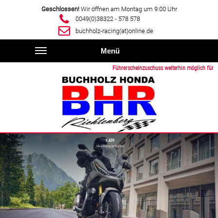
Geschlossen!
Wir öffnen am Montag um 9:00 Uhr
0049(0)38322 - 578 578
buchholz-racing(at)online.de
Menü
Führerscheinzuschuss weiterhin möglich für die