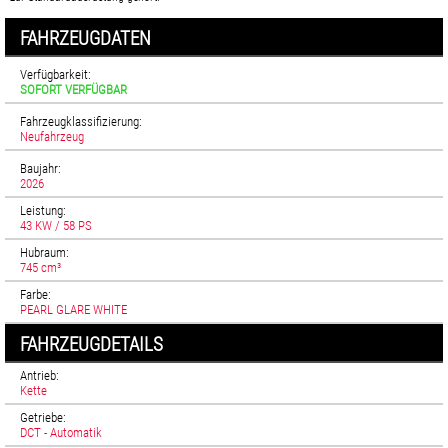
FAHRZEUGDATEN
Verfügbarkeit:
SOFORT VERFÜGBAR
Fahrzeugklassifizierung:
Neufahrzeug
Baujahr:
2026
Leistung:
43 KW / 58 PS
Hubraum:
745 cm³
Farbe:
PEARL GLARE WHITE
FAHRZEUGDETAILS
Antrieb:
Kette
Getriebe:
DCT - Automatik