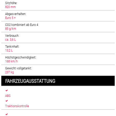
Sitzhöhe:
820 mm
Abgasverhalten:
Euro 5 +
CO2 kombiniert ab Euro 4
85 g/km
Verbrauch:
ca. 3,6 L
Tankinhalt:
13,2 L
Höchstgeschwindigkeit:
168 km/h
Gewicht vollgetankt:
237 kg
FAHRZEUGAUSSTATTUNG
ABS
Traktionskontrolle